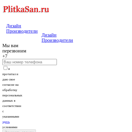
Дизайн
Производители
Дизайн
Производители
Мы вам
перезвоним
+7
я
прочитал и
даю свое
согласие на
обработку
персональных
данных в
соответствии
с
указанными
здесь
условиями