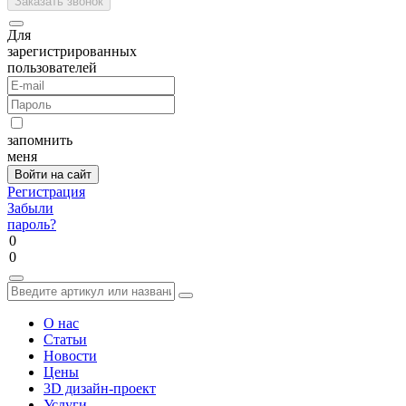
Для
зарегистрированных
пользователей
запомнить
меня
Регистрация
Забыли
пароль?
0
0
О нас
Статьи
Новости
Цены
3D дизайн-проект
Услуги