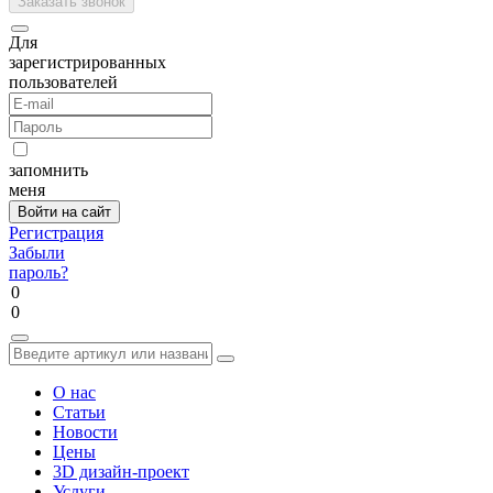
Для
зарегистрированных
пользователей
запомнить
меня
Регистрация
Забыли
пароль?
0
0
О нас
Статьи
Новости
Цены
3D дизайн-проект
Услуги