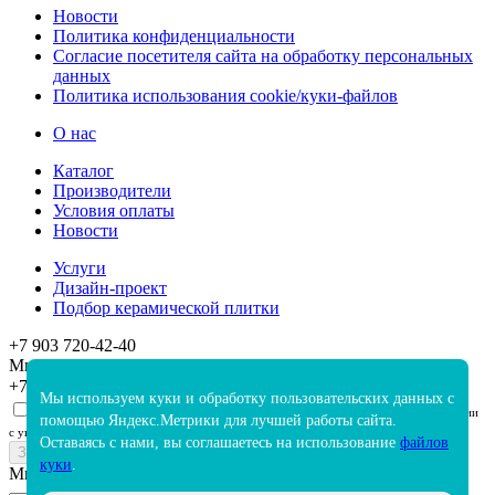
Новости
Политика конфиденциальности
Согласие посетителя сайта на обработку персональных
данных
Политика использования cookie/куки-файлов
О нас
Каталог
Производители
Условия оплаты
Новости
Услуги
Дизайн-проект
Подбор керамической плитки
+7 903 720-42-40
Мы вам перезвоним
+7
Мы используем куки и обработку пользовательских данных с
я прочитал и даю свое согласие на обработку персональных данных в соответствии
помощью Яндекс.Метрики для лучшей работы сайта.
с указанными
здесь
условиями
Оставаясь с нами, вы соглашаетесь на использование
файлов
куки
.
Мы в социальных сетях