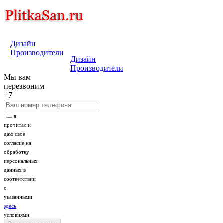
Дизайн
Производители
Дизайн
Производители
Мы вам
перезвоним
+7
я
прочитал и
даю свое
согласие на
обработку
персональных
данных в
соответствии
с
указанными
здесь
условиями