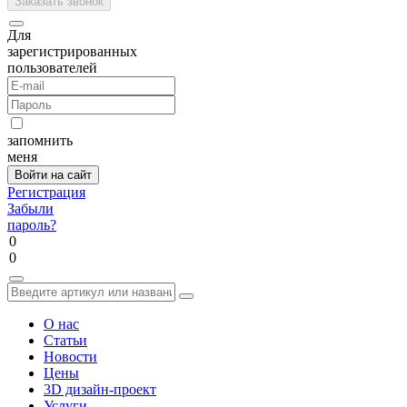
Для
зарегистрированных
пользователей
запомнить
меня
Регистрация
Забыли
пароль?
0
0
О нас
Статьи
Новости
Цены
3D дизайн-проект
Услуги