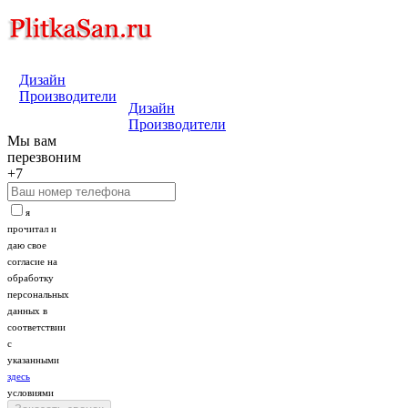
Дизайн
Производители
Дизайн
Производители
Мы вам
перезвоним
+7
я
прочитал и
даю свое
согласие на
обработку
персональных
данных в
соответствии
с
указанными
здесь
условиями